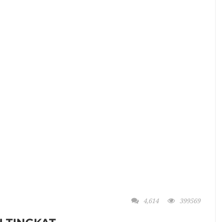
4,614
399569