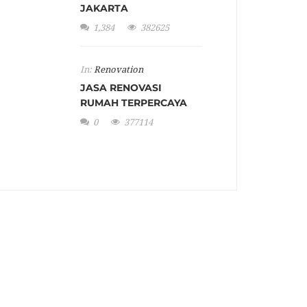
JAKARTA
1,384
382625
In:
Renovation
JASA RENOVASI
RUMAH TERPERCAYA
0
377114