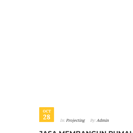
OCT
28
In:
Projecting
By:
Admin