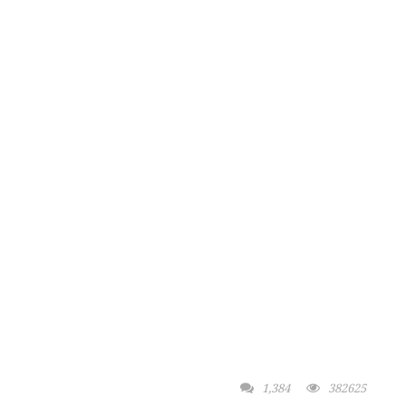
1,384
382625