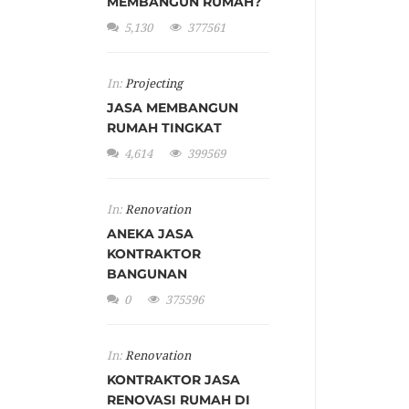
MEMBANGUN RUMAH?
5,130
377561
In:
Projecting
JASA MEMBANGUN
RUMAH TINGKAT
4,614
399569
In:
Renovation
ANEKA JASA
KONTRAKTOR
BANGUNAN
0
375596
In:
Renovation
KONTRAKTOR JASA
RENOVASI RUMAH DI