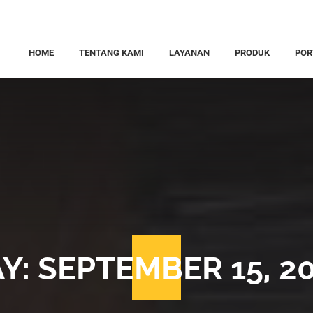
HOME
TENTANG KAMI
LAYANAN
PRODUK
POR
KONSTRUKSI
RUMAH DIJU
RENOVASI
RUMAH DISE
SURVEY LOKASI
INTERIOR
Y:
SEPTEMBER 15, 2