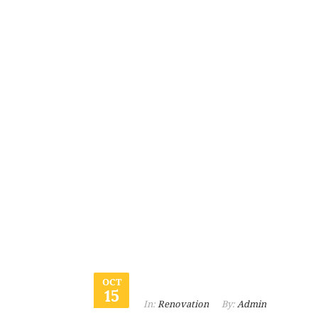
OCT
15
In:
Renovation
By:
Admin