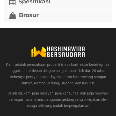
Spesifikasi
Brosur
Kami adalah perusahaan properti & jasa kontraktor berintegritas,
unggul dan terdepan dengan pengalaman lebih dari 20 tahun.
Beberapa jasa yang kami layani antara lain rancang bangun
Rumah, Kantor, Gedung, Gudang, dan lain lain.
Selain itu, kami juga melayani jasa konsultasi dan juga renovasi
berbagai macam jenis bangunan gedung yang dikerjakan oleh
tenaga ahli yang sudah berpengalaman.